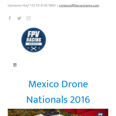
Skip
Llamanos Hoy! +52 55 4142 5843
|
contacto@fpvracingmx.com
to
content
Toggle
Navigation
Mexico Drone
HOME
Nationals 2016
CARRERAS
CURSOS