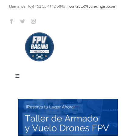
Skip
Llamanos Hoy! +52 55 4142 5843
|
contacto@fpvracingmx.com
to
content
Toggle
Navigation
HOME
CARRERAS
CURSOS