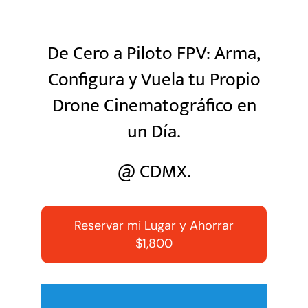
NOTICIAS
De Cero a Piloto FPV: Arma,
Configura y Vuela tu Propio
COMUNIDAD
Drone Cinematográfico en
un Día.
SOBRE NOSOTROS
@ CDMX.
CONTACTO
Reservar mi Lugar y Ahorrar
$1,800