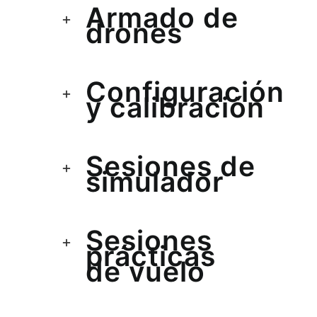
Armado de
drones
Configuración
y calibración
Sesiones de
simulador
Sesiones
prácticas
de vuelo