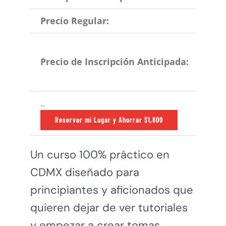
Precio Regular:
$5
$3
Precio de Inscripción Anticipada:
Est
..
Reservar mi Lugar y Ahorrar $1,800
Un curso 100% práctico en
CDMX diseñado para
principiantes y aficionados que
quieren dejar de ver tutoriales
y empezar a crear tomas