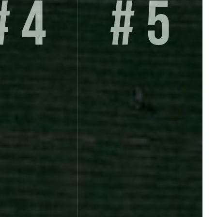
# 5
# 4