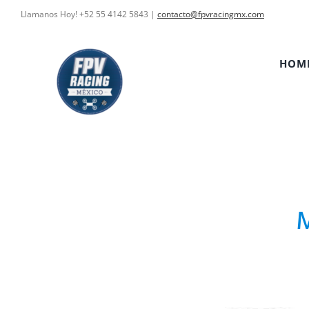
Skip
Llamanos Hoy! +52 55 4142 5843
|
contacto@fpvracingmx.com
to
content
HOM
M