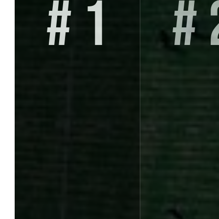
# 1
# 