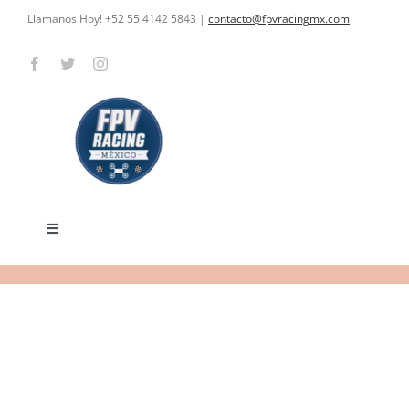
Skip
Llamanos Hoy! +52 55 4142 5843
|
contacto@fpvracingmx.com
to
content
Toggle
Navigation
HOME
CARRERAS
CURSOS