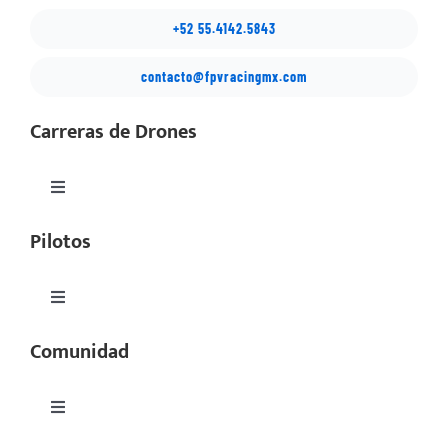
+52 55.4142.5843
contacto@fpvracingmx.com
Carreras de Drones
Toggle
Navigation
Pilotos
México Drone Nationals
Copa Latino
Toggle
Navigation
Comunidad
Perfiles
SIMSeries
Equipos
Toggle
Serie Nacional
Navigation