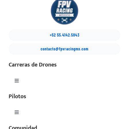
+52 55.4142.5843
contacto@fpvracingmx.com
Carreras de Drones
Toggle
Navigation
Pilotos
México Drone Nationals
Copa Latino
Toggle
Navigation
Comunidad
Perfiles