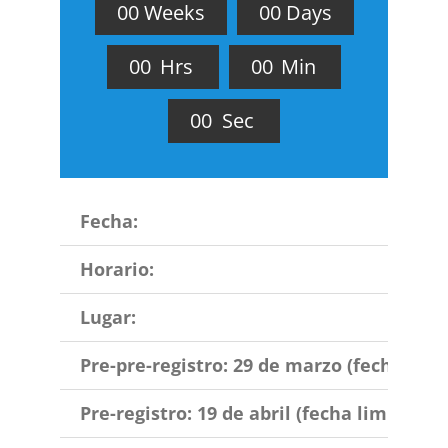
0
0
Weeks
0
0
Days
0
0
Hrs
0
0
Min
0
0
Sec
Fecha:
Horario:
Lugar:
Pre-pre-registro: 29 de marzo (fecha limi
Pre-registro: 19 de abril (fecha limite)