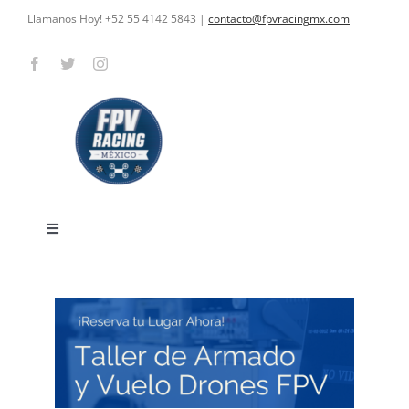
Skip
Llamanos Hoy! +52 55 4142 5843
|
contacto@fpvracingmx.com
to
content
Toggle
Navigation
HOME
CARRERAS
CURSOS