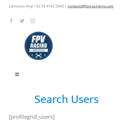
Skip
Llamanos Hoy! +52 55 4142 5843
|
contacto@fpvracingmx.com
to
content
Toggle
Navigation
HOME
Search Users
CARRERAS
[profilegrid_users]
CURSOS