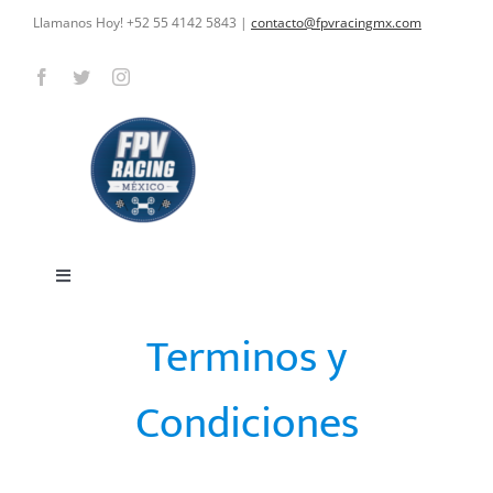
Skip
Llamanos Hoy! +52 55 4142 5843
|
contacto@fpvracingmx.com
to
content
Toggle
Navigation
Terminos y
HOME
Condiciones
CARRERAS
CURSOS