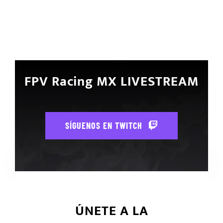
TERMS
NOTICIAS
COMUNIDAD
FPV Racing MX LIVESTREAM
SOBRE NOSOTROS
CONTACTO
SÍGUENOS EN TWITCH
ÚNETE A LA