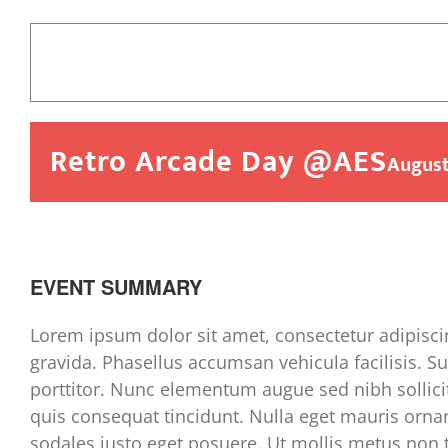
Retro Arcade Day @AES
August
EVENT SUMMARY
Lorem ipsum dolor sit amet, consectetur adipiscin
gravida. Phasellus accumsan vehicula facilisis. 
porttitor. Nunc elementum augue sed nibh sollicit
quis consequat tincidunt. Nulla eget mauris ornar
sodales justo eget posuere. Ut mollis metus non tr