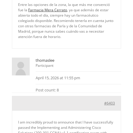
Entre las opciones de la zona, la que más me convenció
fue la
Farmacia Mera Cerrato
, ya que además de estar
abierta todo el día, siempre hay un farmacéutico
colegiado disponible. Recomiendo tenerla en cuenta junto
con otras farmacias de Parla y de la Comunidad de
Madrid, porque nunca sabes cuándo vas a necesitar
atención fuera de horario.
thomaslee
Participant
April 15, 2026 at 11:55 pm
Post count: 8
#6403
I am incredibly proud to announce that I have successfully
passed the Implementing and Administering Cisco
Solutions (200-301 CCNA) v1.1 certification exam with