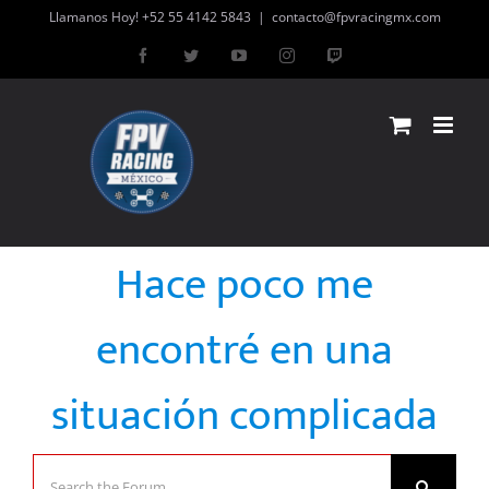
Skip
Llamanos Hoy! +52 55 4142 5843
|
contacto@fpvracingmx.com
to
Facebook
Twitter
YouTube
Instagram
Twitch
content
Hace poco me
encontré en una
situación complicada