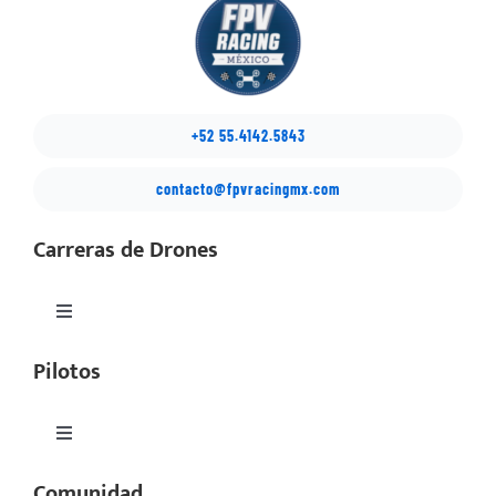
+52 55.4142.5843
contacto@fpvracingmx.com
Carreras de Drones
Toggle
Navigation
Pilotos
México Drone Nationals
Copa Latino
Toggle
Navigation
Comunidad
Perfiles