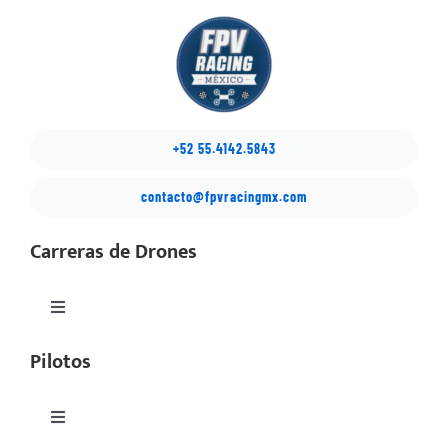
+52 55.4142.5843
contacto@fpvracingmx.com
Carreras de Drones
Toggle
Navigation
Pilotos
México Drone Nationals
Copa Latino
Toggle